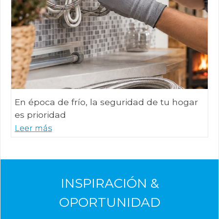
En época de frío, la seguridad de tu hogar
es prioridad
Leer más
Leer más
Leer más
INSPIRACIÓN &
OPORTUNIDAD