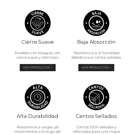
Cierre Suave
Baja Absorción
Muebles con bisagras con
Resistencia a la humedad
cierre suave y silencioso.
debido a sus cantos sellados.
VER PRODUCTOS >
VER PRODUCTOS >
Alta Durabilidad
Cantos Sellados
Resistencia a cargas y/o
Cantos 100% sellados y
movimientos a lo largo del
reforzados para una mayor