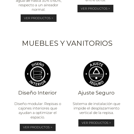
agua de hasta 30% o 60%,
respecto a un aireador
VER PRODUCTOS >
normal.
VER PRODUCTOS >
MUEBLES Y VANITORIOS
Diseño Interior
Ajuste Seguro
Diseño modular. Repisas o
Sistema de instalación que
cajones interiores que
impide el desplazamiento
ayudan a optimizar el
vertical de la repisa.
espacio.
VER PRODUCTOS >
VER PRODUCTOS >