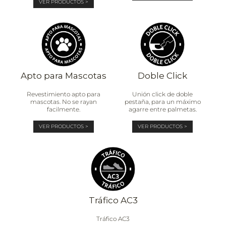
VER PRODUCTOS >
Apto para Mascotas
Doble Click
Revestimiento apto para
Unión click de doble
mascotas. No se rayan
pestaña, para un máximo
facilmente.
agarre entre palmetas.
VER PRODUCTOS >
VER PRODUCTOS >
Tráfico AC3
Tráfico AC3