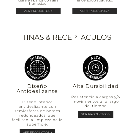
clara en baños con alta
encendido/apagado.
humedad.
VER PRODUCTOS >
VER PRODUCTOS >
TINAS & RECEPTACULOS
Diseño
Alta Durabilidad
Antideslizante
Resistencia a cargas y/o
movimientos a lo largo
Diseño interior
del tiempo
antideslizante con
semiesferas de bordes
VER PRODUCTOS >
redondeados, que
facilitan la limpieza de la
superficie.
VER PRODUCTOS >