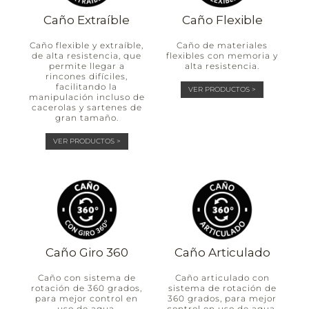
Caño Extraíble
Caño Flexible
Caño flexible y extraíble,
Caño de materiales
de alta resistencia, que
flexibles con memoria y
permite llegar a
alta resistencia.
rincones difíciles,
facilitando la
VER PRODUCTOS >
manipulación incluso de
cacerolas y sartenes de
gran tamaño.
VER PRODUCTOS >
Caño Giro 360
Caño Articulado
Caño con sistema de
Caño articulado con
rotación de 360 grados,
sistema de rotación de
para mejor control en
360 grados, para mejor
uso de agua.
control en uso de agua.