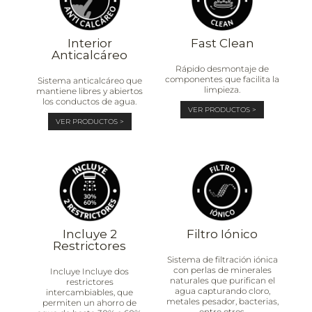
Interior
Fast Clean
Anticalcáreo
Rápido desmontaje de
componentes que facilita la
Sistema anticalcáreo que
limpieza.
mantiene libres y abiertos
los conductos de agua.
VER PRODUCTOS >
VER PRODUCTOS >
Incluye 2
Filtro Iónico
Restrictores
Sistema de filtración iónica
con perlas de minerales
Incluye Incluye dos
naturales que purifican el
restrictores
agua capturando cloro,
intercambiables, que
metales pesador, bacterias,
permiten un ahorro de
entre otros.