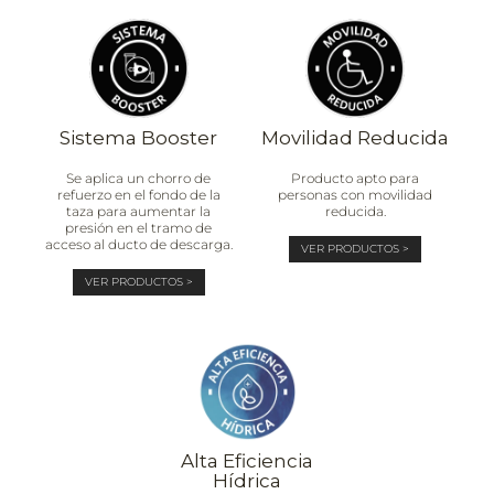
Sistema Booster
Movilidad Reducida
Se aplica un chorro de
Producto apto para
refuerzo en el fondo de la
personas con movilidad
taza para aumentar la
reducida.
presión en el tramo de
acceso al ducto de descarga.
VER PRODUCTOS >
VER PRODUCTOS >
Alta Eficiencia
Hídrica