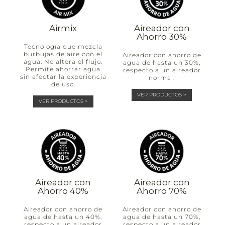
Airmix
Aireador con
Ahorro 30%
Tecnología que mezcla
burbujas de aire con el
Aireador con ahorro de
agua. No altera el flujo.
agua de hasta un 30%,
Permite ahorrar agua
respecto a un aireador
sin afectar la experiencia
normal.
de uso.
VER PRODUCTOS >
VER PRODUCTOS >
Aireador con
Aireador con
Ahorro 40%
Ahorro 70%
Aireador con ahorro de
Aireador con ahorro de
agua de hasta un 40%,
agua de hasta un 70%,
respecto a un aireador
respecto a un aireador