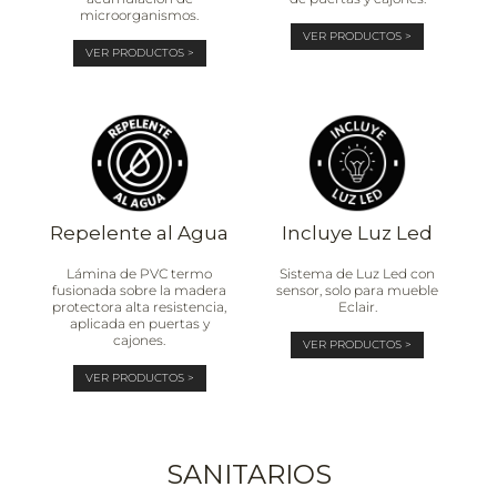
microorganismos.
VER PRODUCTOS >
VER PRODUCTOS >
Repelente al Agua
Incluye Luz Led
Lámina de PVC termo
Sistema de Luz Led con
fusionada sobre la madera
sensor, solo para mueble
protectora alta resistencia,
Eclair.
aplicada en puertas y
cajones.
VER PRODUCTOS >
VER PRODUCTOS >
SANITARIOS