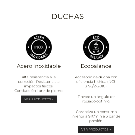
DUCHAS
Acero Inoxidable
Ecobalance
Alta resistencia a la
Accesorio de ducha con
corrosión. Resistencia a
eficiencia hídrica (NCh
impactos físicos.
3196/2-2010).
Conducción libre de plomo.
Provee un ángulo de
VER PRODUCTOS >
rociado óptimo.
Garantiza un consumo
menor a 9 lt/min a 3 bar de
presión.
VER PRODUCTOS >