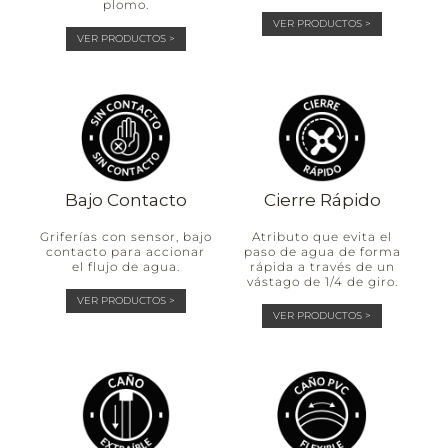
plomo.
VER PRODUCTOS >
VER PRODUCTOS >
Bajo Contacto
Cierre Rápido
Griferías con sensor, bajo
Atributo que evita el
contacto para accionar
paso de agua de forma
el flujo de agua.
rápida a través de un
vástago de 1/4 de giro.
VER PRODUCTOS >
VER PRODUCTOS >