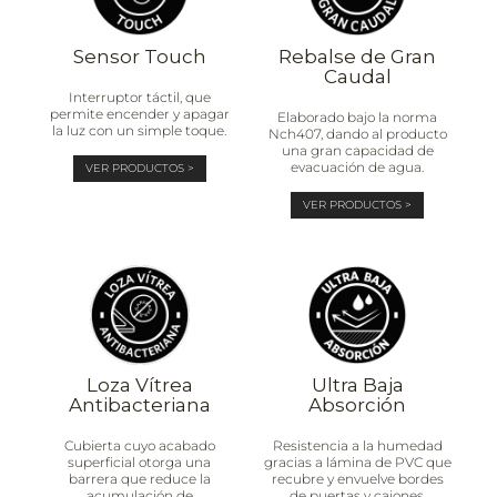
Sensor Touch
Rebalse de Gran
Caudal
Interruptor táctil, que
permite encender y apagar
Elaborado bajo la norma
la luz con un simple toque.
Nch407, dando al producto
una gran capacidad de
evacuación de agua.
VER PRODUCTOS >
VER PRODUCTOS >
Loza Vítrea
Ultra Baja
Antibacteriana
Absorción
Cubierta cuyo acabado
Resistencia a la humedad
superficial otorga una
gracias a lámina de PVC que
barrera que reduce la
recubre y envuelve bordes
acumulación de
de puertas y cajones.