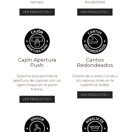
tiempo.
durabilidad.
VER PRODUCTOS >
VER PRODUCTOS >
Cajón Apertura
Cantos
Push
Redondeados
Sistema que permite la
Diseño de suaves curvas y
apertura de cajones con un
sin reparaciones en la
ligero toque en la parte
superficie visible.
frontal.
VER PRODUCTOS >
VER PRODUCTOS >