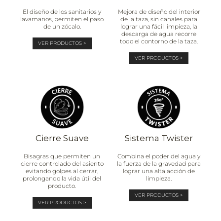
El diseño de los sanitarios y
Mejora de diseño del interior
lavamanos, permiten el paso
de la taza, sin canales para
de un zócalo.
lograr una fácil limpieza, la
descarga de agua recorre
todo el contorno de la taza.
VER PRODUCTOS >
VER PRODUCTOS >
Cierre Suave
Sistema Twister
Bisagras que permiten un
Combina el poder del agua y
cierre controlado del asiento
la fuerza de la gravedad para
evitando golpes al cerrar,
lograr una alta acción de
prolongando la vida útil del
limpieza.
producto.
VER PRODUCTOS >
VER PRODUCTOS >