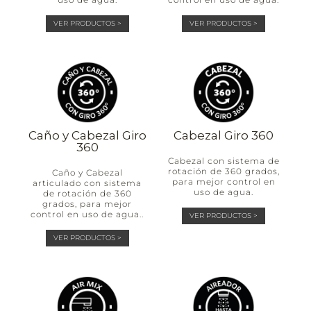
VER PRODUCTOS >
VER PRODUCTOS >
Caño y Cabezal Giro
Cabezal Giro 360
360
Cabezal con sistema de
rotación de 360 grados,
Caño y Cabezal
para mejor control en
articulado con sistema
uso de agua.
de rotación de 360
grados, para mejor
control en uso de agua..
VER PRODUCTOS >
VER PRODUCTOS >