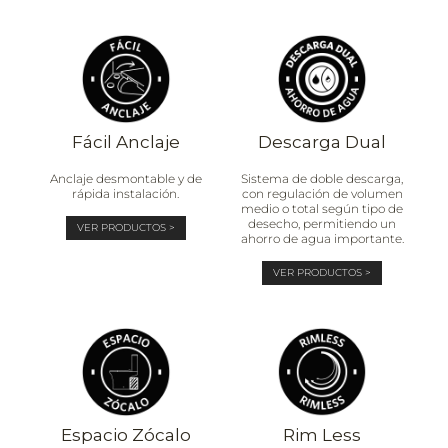
Fácil Anclaje
Descarga Dual
Anclaje desmontable y de
Sistema de doble descarga,
rápida instalación.
con regulación de volumen
medio o total según tipo de
desecho, permitiendo un
VER PRODUCTOS >
ahorro de agua importante.
VER PRODUCTOS >
Espacio Zócalo
Rim Less