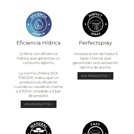
Eficiencia Hídrica
Perfectspray
Grifería con eficiencia
Incorporación de hasta 5
hídrica que garantiza un
tipos chorros que
consumo óptimo.
garantizan una sensación
óptima de ducha.
La norma chilena NCh
VER PRODUCTOS >
700/2011, indica que un
producto es eficiente
cuando su caudal es menor
a 9 lt/min (medido a 3 bar
de presión).
VER PRODUCTOS >