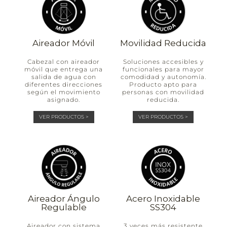
Aireador Móvil
Movilidad Reducida
Cabezal con aireador
Soluciones accesibles y
móvil que entrega una
funcionales para mayor
salida de agua con
comodidad y autonomía.
diferentes direcciones
Producto apto para
según el movimiento
personas con movilidad
asignado.
reducida.
VER PRODUCTOS >
VER PRODUCTOS >
Aireador Ángulo
Acero Inoxidable
Regulable
SS304
Aireador con sistema
3 veces más resistente