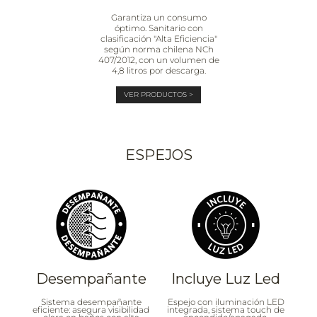
Garantiza un consumo
óptimo. Sanitario con
clasificación "Alta Eficiencia"
según norma chilena NCh
407/2012, con un volumen de
4,8 litros por descarga.
VER PRODUCTOS >
ESPEJOS
Desempañante
Incluye Luz Led
Sistema desempañante
Espejo con iluminación LED
eficiente: asegura visibilidad
integrada, sistema touch de