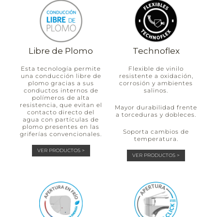
Libre de Plomo
Technoflex
Esta tecnología permite
Flexible de vinilo
una conducción libre de
resistente a oxidación,
plomo gracias a sus
corrosión y ambientes
conductos internos de
salinos.
polímeros de alta
resistencia, que evitan el
Mayor durabilidad frente
contacto directo del
a torceduras y dobleces.
agua con partículas de
plomo presentes en las
Soporta cambios de
griferías convencionales.
temperatura.
VER PRODUCTOS >
VER PRODUCTOS >