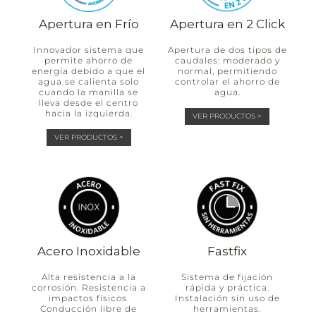
Apertura en Frío
Apertura en 2 Click
Innovador sistema que
Apertura de dos tipos de
permite ahorro de
caudales: moderado y
energía debido a que el
normal, permitiendo
agua se calienta solo
controlar el ahorro de
cuando la manilla se
agua.
lleva desde el centro
hacia la izquierda.
VER PRODUCTOS >
VER PRODUCTOS >
Acero Inoxidable
Fastfix
Alta resistencia a la
Sistema de fijación
corrosión. Resistencia a
rápida y práctica.
impactos físicos.
Instalación sin uso de
Conducción libre de
herramientas.