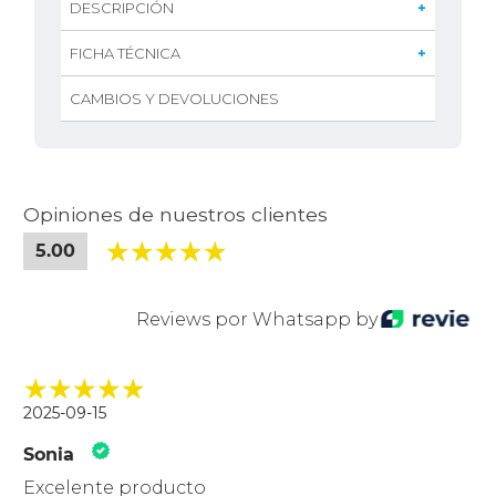
DESCRIPCIÓN
Manilla con giro en 90° que permite mezclar la temperatura del agua.
*Con aplicación de restrictor cumple con consumo para certificación CVS.
Cumple con norma Chilena Nch 700-2011.
2 Excéntricas, 2 campanas, flexible 1,75 mts., maneral 1 función y soporte
FICHA TÉCNICA
CAMBIOS Y DEVOLUCIONES
Opiniones de nuestros clientes
5.00
Reviews por Whatsapp by
2025-09-15
Sonia
Excelente producto