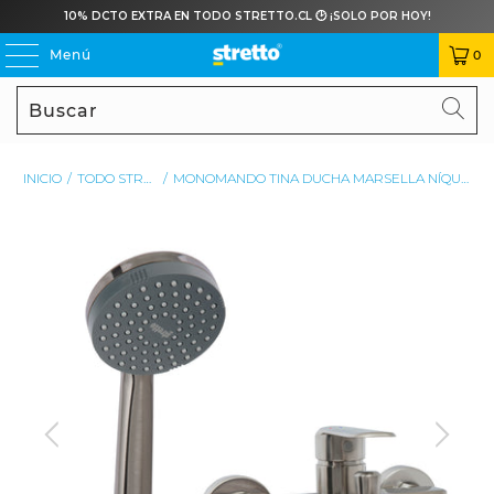
10% DCTO EXTRA EN TODO STRETTO.CL 🕑 ¡SOLO POR HOY!
Menú
0
Buscar
BU
INICIO
/
TODO STRETTO
/
MONOMANDO TINA DUCHA MARSELLA NÍQUEL BRUÑIDO