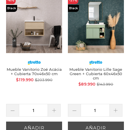
-41%
-37%
Black
Black
Mueble Vanitorio Zoé Acácia
Mueble Vanitorio Lille Sage
+ Cubierta 70x46x50 cm
Green + Cubierta 60x46x50
cm
$119.990
$203.990
$89.990
$143.990
AÑADIR
AÑADIR