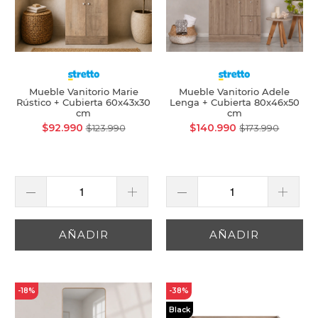
Mueble Vanitorio Marie
Mueble Vanitorio Adele
Rústico + Cubierta 60x43x30
Lenga + Cubierta 80x46x50
cm
cm
$92.990
$140.990
$123.990
$173.990
AÑADIR
AÑADIR
-18%
-38%
Black