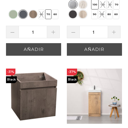
100
120
50
70
80
70
60
90
150
80
60
AÑADIR
AÑADIR
-31%
-37%
Black
Black