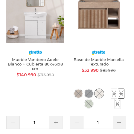
Mueble Vanitorio Adele
Base de Mueble Marsella
Blanco + Cubierta 80x46x18
Texturado
cm
$52.990
$85.990
$140.990
$173.990
70
60
80