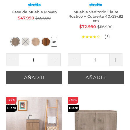
Base de Mueble Moyen
Mueble Vanitorio Claire
Rustico + Cubierta 40x29x82
$47.990
$69.990
cm
$72.990
$116.990
(3)
50
AÑADIR
AÑADIR
-27%
-36%
Black
Black