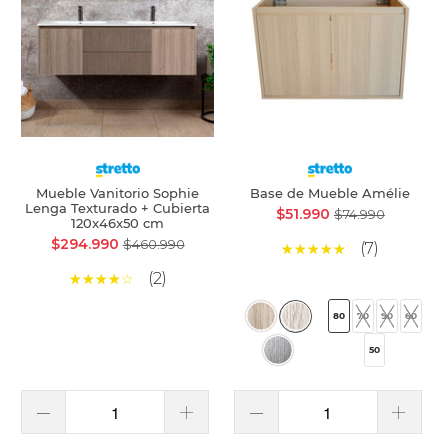
Mueble Vanitorio Sophie
Base de Mueble Amélie
Lenga Texturado + Cubierta
$51.990
$74.990
120x46x50 cm
$294.990
$460.990
(7)
(2)
80
70
90
60
50