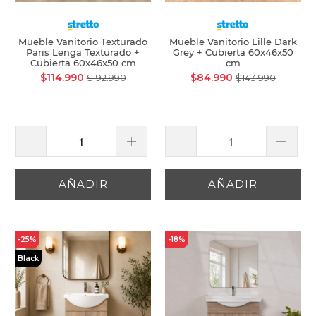
Mueble Vanitorio Texturado
Mueble Vanitorio Lille Dark
Paris Lenga Texturado +
Grey + Cubierta 60x46x50
Cubierta 60x46x50 cm
cm
$114.990
$84.990
$192.990
$143.990
AÑADIR
AÑADIR
-25%
-18%
Black