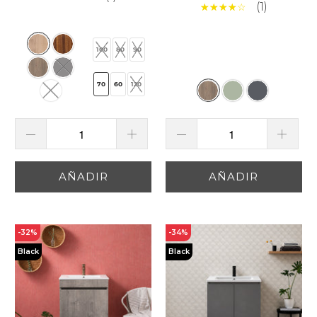
(1)
100
80
90
70
60
120
AÑADIR
AÑADIR
-32%
-34%
Black
Black