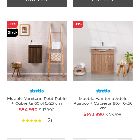
-27%
-18%
Black
Mueble Vanitorio Petit Roble
Mueble Vanitorio Adele
+ Cubierta 60x46x26 cm
Rústico + Cubierta 80x46x50
cm
$84.990
$117.990
$140.990
$173.990
(2)