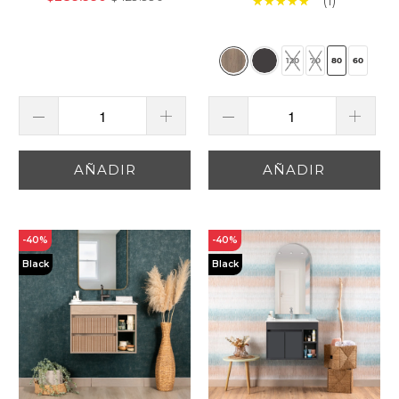
(1)
120
70
80
60
AÑADIR
AÑADIR
-40%
-40%
Black
Black