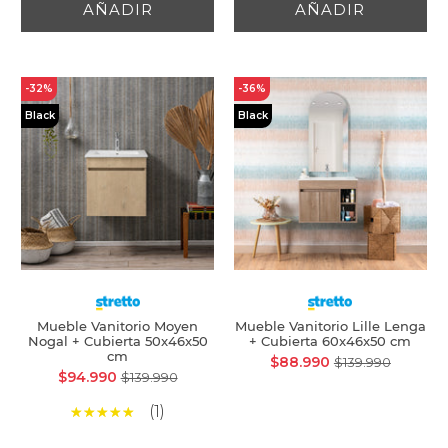
AÑADIR
AÑADIR
-32%
-36%
Black
Black
Mueble Vanitorio Moyen
Mueble Vanitorio Lille Lenga
Nogal + Cubierta 50x46x50
+ Cubierta 60x46x50 cm
cm
$88.990
$139.990
$94.990
$139.990
(1)