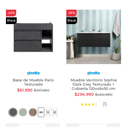
-42%
-36%
Black
Black
Base de Mueble Paris
Mueble Vanitorio Sophie
Texturado
Dark Grey Texturado +
Cubierta 120x46x50 cm
$61.990
$107.990
$294.990
$460.990
(1)
60
70
80