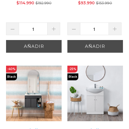
$114.990
$93.990
$192.990
$153.990
AÑADIR
AÑADIR
-40%
-25%
Black
Black