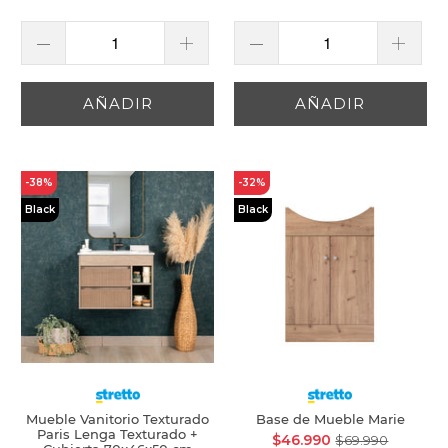
AÑADIR
AÑADIR
-38%
-32%
Black
Black
Mueble Vanitorio Texturado
Base de Mueble Marie
Paris Lenga Texturado +
$46.990
$69.990