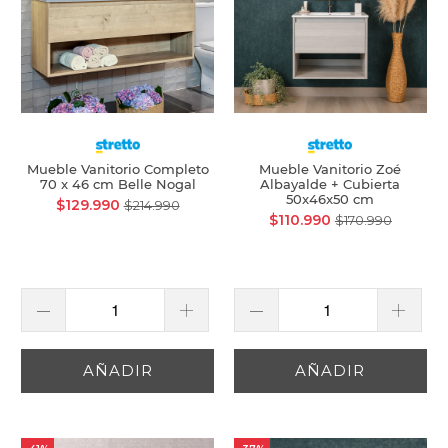
Mueble Vanitorio Completo
Mueble Vanitorio Zoé
70 x 46 cm Belle Nogal
Albayalde + Cubierta
50x46x50 cm
$129.990
$214.990
$110.990
$170.990
AÑADIR
AÑADIR