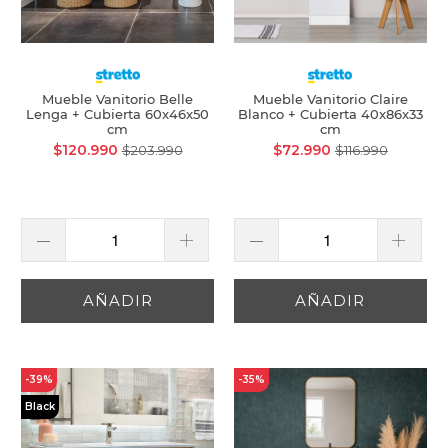
Mueble Vanitorio Belle
Mueble Vanitorio Claire
Lenga + Cubierta 60x46x50
Blanco + Cubierta 40x86x33
cm
cm
$120.990
$72.990
$203.990
$116.990
AÑADIR
AÑADIR
-39%
-35%
Black