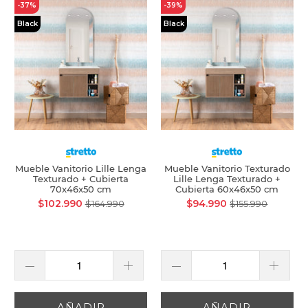
-37%
-39%
Black
Black
Mueble Vanitorio Lille Lenga
Mueble Vanitorio Texturado
Texturado + Cubierta
Lille Lenga Texturado +
70x46x50 cm
Cubierta 60x46x50 cm
$102.990
$94.990
$164.990
$155.990
AÑADIR
AÑADIR