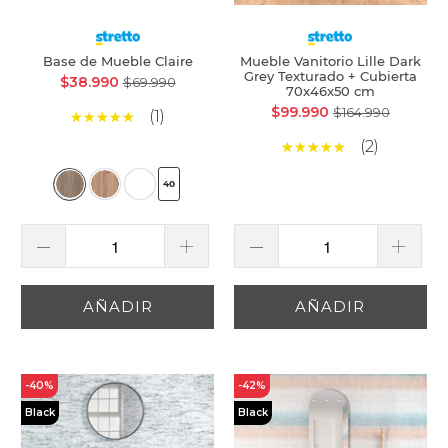
Base de Mueble Claire
Mueble Vanitorio Lille Dark
Grey Texturado + Cubierta
$38.990
$69.990
70x46x50 cm
$99.990
$164.990
(1)
(2)
40
AÑADIR
AÑADIR
-40%
-42%
Black
Black