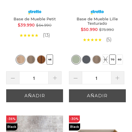
Base de Mueble Petit
Base de Mueble Lille
Texturado
$39.990
$64.990
$50.990
$75.990
(13)
(5)
46
80
70
60
AÑADIR
AÑADIR
-36%
-30%
Black
Black