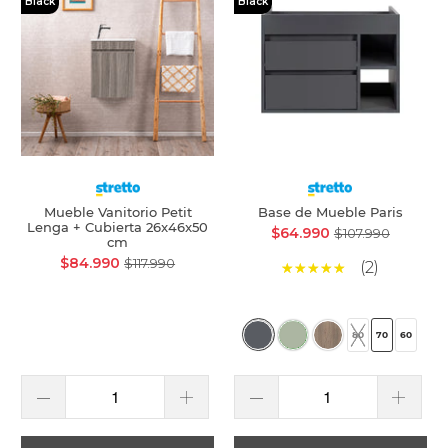
Black
Black
Mueble Vanitorio Petit
Base de Mueble Paris
Lenga + Cubierta 26x46x50
$64.990
$107.990
cm
$84.990
$117.990
(2)
80
70
60