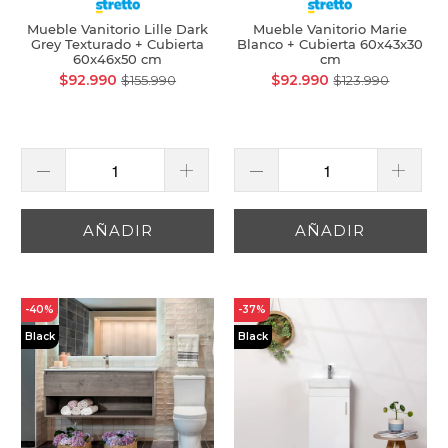
Mueble Vanitorio Lille Dark
Mueble Vanitorio Marie
Grey Texturado + Cubierta
Blanco + Cubierta 60x43x30
60x46x50 cm
cm
$92.990
$92.990
$155.990
$123.990
AÑADIR
AÑADIR
-40%
-37%
Black
Black