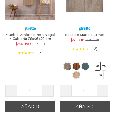
Mueble Vanitorio Petit Nogal
Base de Mueble Ermes
+ Cubierta 28x46x40 cm
$61.990
$96.990
$84.990
$117.990
(2)
(3)
80
70
60
AÑADIR
AÑADIR