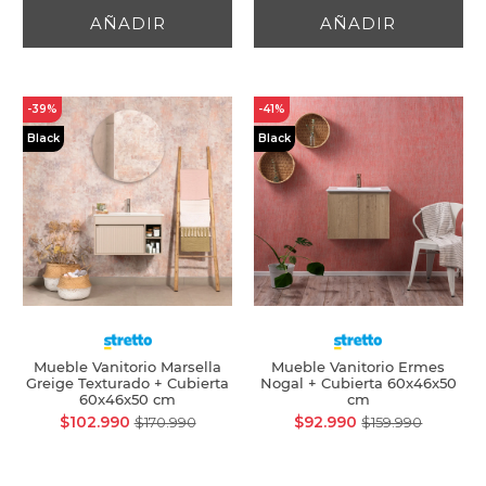
AÑADIR
AÑADIR
-39%
-41%
Black
Black
Mueble Vanitorio Marsella
Mueble Vanitorio Ermes
Greige Texturado + Cubierta
Nogal + Cubierta 60x46x50
60x46x50 cm
cm
$102.990
$92.990
$170.990
$159.990