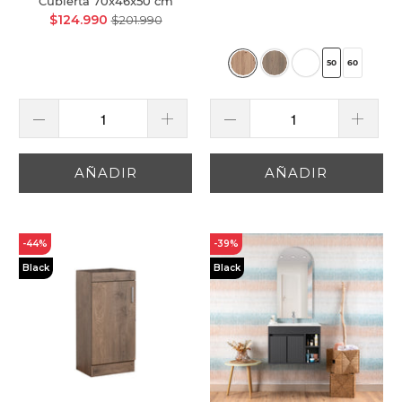
Cubierta 70x46x50 cm
$124.990
$201.990
50
60
AÑADIR
AÑADIR
-44%
-39%
Black
Black