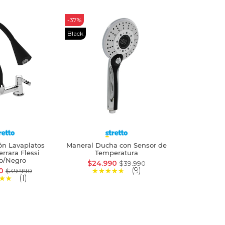
-37%
Black
n Lavaplatos
Maneral Ducha con Sensor de
errara Flessi
Temperatura
o/Negro
$24.990
$39.990
(9)
90
$49.990
(1)
ADIR
AÑADIR