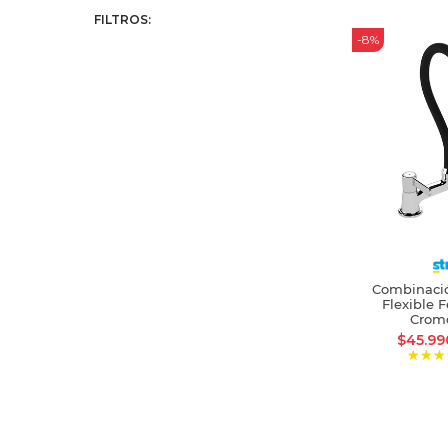
FILTROS:
-8%
Combinació
Flexible F
Crom
$45.9
AÑ