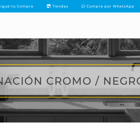
igue tu Compra
Tiendas
Compra por WhatsApp
PACKS Y OFERTAS
TE
INSPÍRATE
CONTACTO
NACIÓN CROMO / NEGR