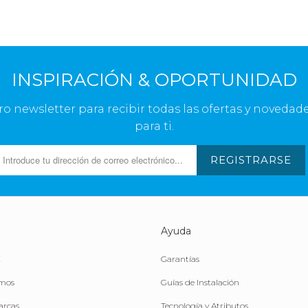
INSPIRACIÓN & OPORTUNIDAD
ro newsletter para recibir todas las ofertas y novedade
para ti.
REGISTRARSE
Ayuda
Garantías
omos
Guías de Instalación
arcas
Tecnología y Atributos