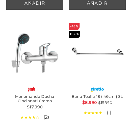
AÑADIR
AÑADIR
-43%
Black
Monomando Ducha
Barra Toalla 18 ( 46cm ) SL
Cincinnati Cromo
$8.990
$15.990
$17.990
(1)
(2)