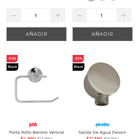
AÑADIR
AÑADIR
-64%
-32%
Black
Black
Porta Rollo Benton Vertical
Salida De Agua Dessin
$4.990
$11.390
$13.990
$16.990