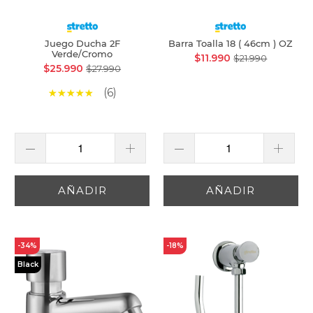
Juego Ducha 2F
Barra Toalla 18 ( 46cm ) OZ
Verde/Cromo
$11.990
$21.990
$25.990
$27.990
(6)
AÑADIR
AÑADIR
-34%
-18%
Black