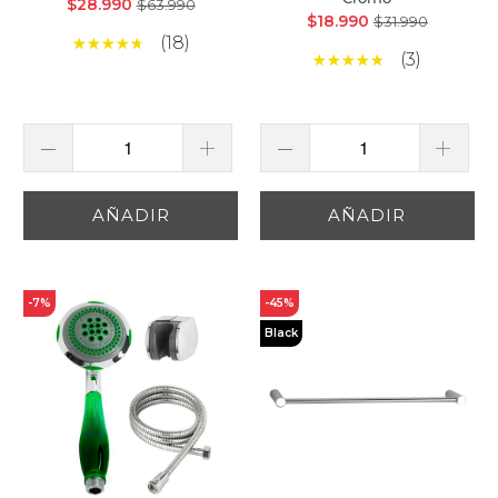
$28.990
$63.990
$18.990
$31.990
(18)
(3)
AÑADIR
AÑADIR
-7%
-45%
Black