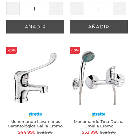
AÑADIR
AÑADIR
-23%
-10%
Monomando Lavamanos
Monomando Tina Ducha
Gerontológica Gallia Cromo
Ornella Cromo
$44.990
$52.990
$58.990
$58.990