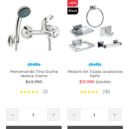
-40%
Black
Monomando Tina Ducha
Mossini kit 5 pzas accesorios
Verena Cromo
baño
$49.990
$15.990
$26.990
(3)
(18)