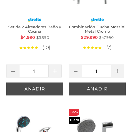
Set de 2 Aireadores Baño y
Combinación Ducha Mossini
Cocina
Metal Cromo
$4.990
$29.990
$5.990
$47.990
(10)
(7)
AÑADIR
AÑADIR
-25%
Black