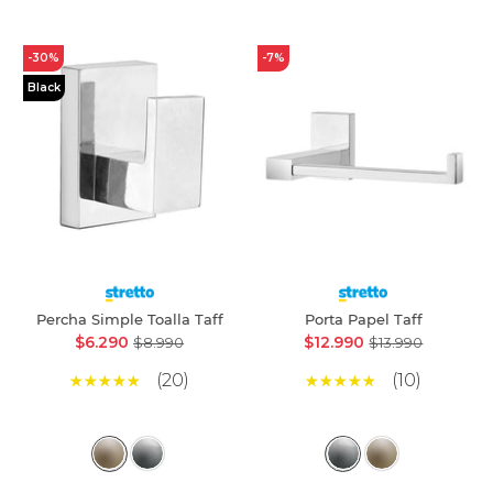
-30%
-7%
Black
Percha Simple Toalla Taff
Porta Papel Taff
$6.290
$12.990
$8.990
$13.990
(20)
(10)