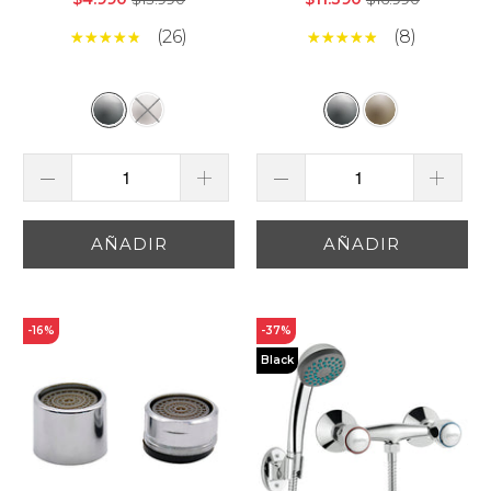
(26)
(8)
AÑADIR
AÑADIR
-16%
-37%
Black