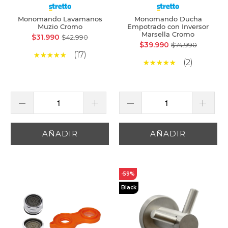
Monomando Lavamanos
Monomando Ducha
Muzio Cromo
Empotrado con Inversor
Marsella Cromo
$31.990
$42.990
$39.990
$74.990
(17)
(2)
AÑADIR
AÑADIR
-59%
Black