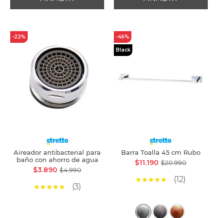
-22%
-46%
Black
Aireador antibacterial para
Barra Toalla 45 cm Rubo
baño con ahorro de agua
$11.190
$20.990
$3.890
$4.990
(12)
(3)