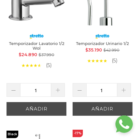
Temporizador Lavatorio 1/2
Temporizador Urinario 1/2
Wol
$35.190
$42.990
$24.890
$37.990
(5)
(5)
AÑADIR
AÑADIR
-17%
Black