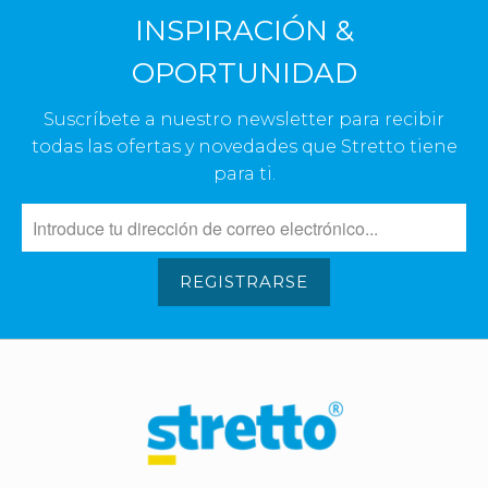
INSPIRACIÓN &
OPORTUNIDAD
Suscríbete a nuestro newsletter para recibir
todas las ofertas y novedades que Stretto tiene
para ti.
REGISTRARSE