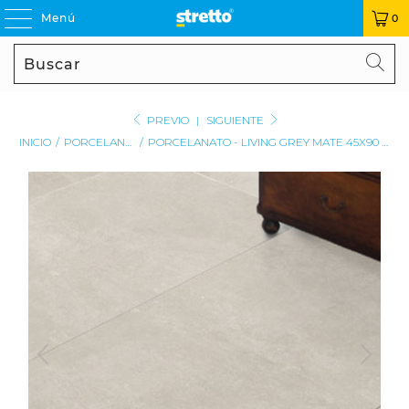
Menú
0
Buscar
BU
PREVIO
|
SIGUIENTE
INICIO
/
PORCELANATOS
/
PORCELANATO - LIVING GREY MATE 45X90 RECTIFICADO