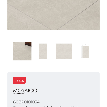
-35%
80BR0101054