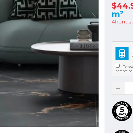
$44.
m²
Ahorras 
*Te rec
compra para