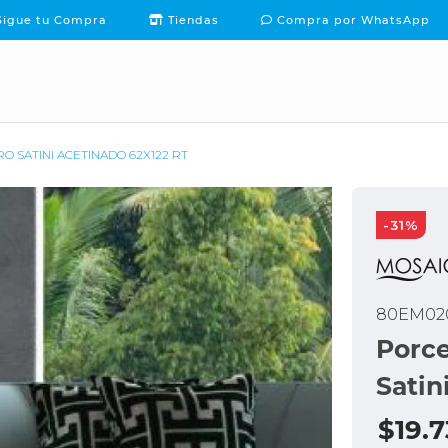
igue tu Compra
Tiendas
Compra por WhatsApp
PACKS Y OFERTAS
TE
INSPÍRATE
CONTACTO
O SATINI ACETINADO 62X122 RT
-31%
80EM020
Porce
Satin
$19.7