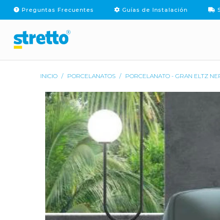
Preguntas Frecuentes
Guías de Instalación
S
PRODUCTOS
MARCAS
SOPOR
INICIO
/
PORCELANATOS
/
PORCELANATO - GRAN ELTZ NER