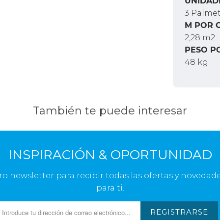
UNIDAD
3 Palme
M POR 
2,28 m2
PESO P
48 kg
También te puede interesar
INSPIRACIÓN & OPORTUNIDAD
ro newsletter para recibir todas las ofertas y novedade
para ti.
REGISTRARSE