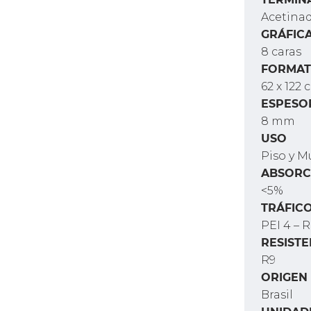
Acetina
GRÁFIC
8 caras
FORMA
62 x 122 
ESPESO
8 mm
USO
Piso y M
ABSORC
<5%
TRÁFIC
PEI 4 – 
RESISTE
R9
ORIGEN
Brasil