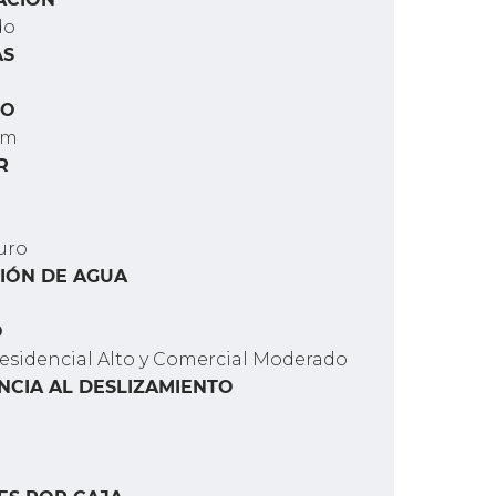
do
AS
TO
cm
R
uro
IÓN DE AGUA
O
Residencial Alto y Comercial Moderado
NCIA AL DESLIZAMIENTO