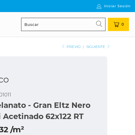
Iniciar Sesión
0
PREVIO
|
SIGUIENTE
1011
lanato - Gran Eltz Nero
i Acetinado 62x122 RT
32 /m²