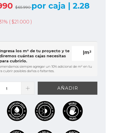
990
por caja | 2.28
$65.990
31% (
$21.000
)
Ingresa los m² de tu proyecto y te
|m²
diremos cuántas cajas necesitas
para cubrirlo.
omendamos siempre agregar un 10% adicional de m² en tu
 cubrir posibles daños o faltantes.
AÑADIR