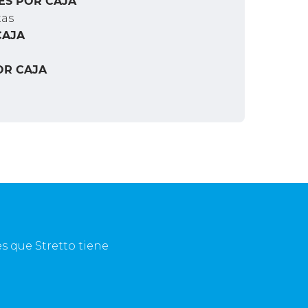
ES POR CAJA
tas
CAJA
OR CAJA
s que Stretto tiene