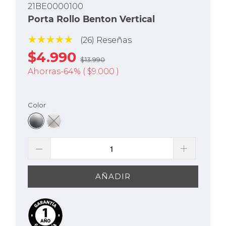
21BE0000100
Porta Rollo Benton Vertical
(26) Reseñas
$4.990
$13.990
Ahorras-64% (
$9.000
)
Color
AÑADIR