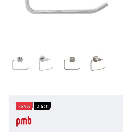
-64%
Black