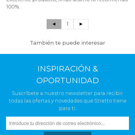
100%.
◄
1
►
También te puede interesar
INSPIRACIÓN &
OPORTUNIDAD
Suscríbete a nuestro newsletter para recibir
todas las ofertas y novedades que Stretto tiene
para ti.