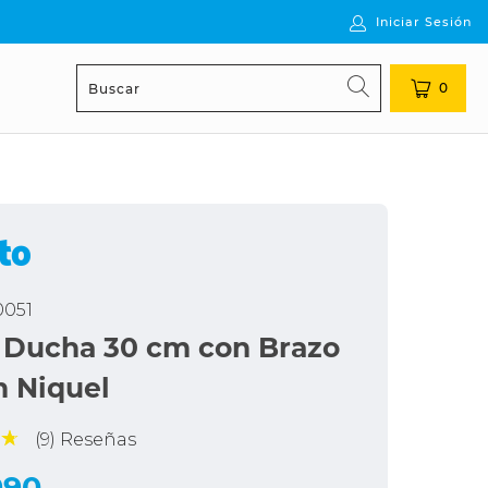
Iniciar Sesión
0
0051
 Ducha 30 cm con Brazo
m Niquel
(9) Reseñas
990