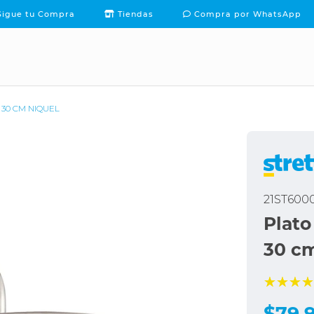
igue tu Compra
Tiendas
Compra por WhatsApp
PACKS Y OFERTAS
TE
INSPÍRATE
CONTACTO
30 CM NIQUEL
21ST600
Plato
30 c
$79.