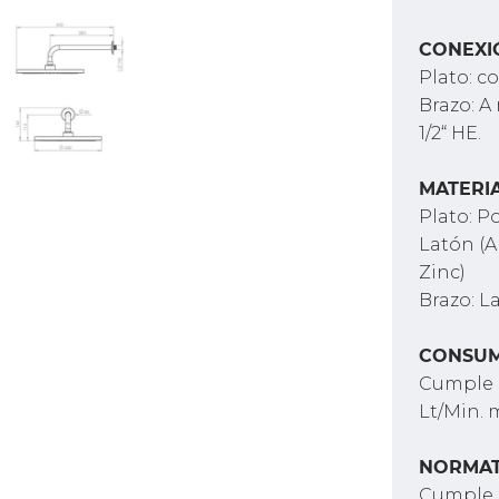
CONEXI
Plato: co
Brazo: A
1/2“ HE.
MATERI
Plato: P
Latón (A
Zinc)
Brazo: L
CONSU
Cumple c
Lt/Min. 
NORMAT
Cumple 