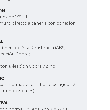
ÓN
nexión 1/2” HI.
 muro, directo a cañería con conexión
AL
olímero de Alta Resistencia (ABS) +
leación Cobre y
atón (Aleación Cobre y Zinc).
MO
on normativa en ahorro de agua (12
mínimo a 3 bares).
IVA
con norma Chilena Nch 700-2011.