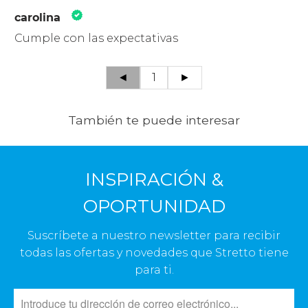
carolina
Cumple con las expectativas
◄
1
►
También te puede interesar
INSPIRACIÓN &
OPORTUNIDAD
Suscríbete a nuestro newsletter para recibir
todas las ofertas y novedades que Stretto tiene
para ti.