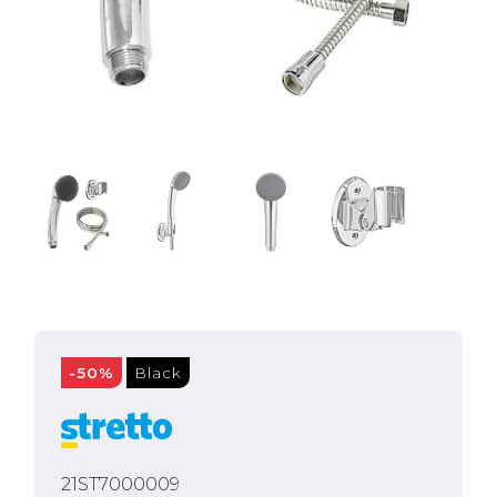
-50%
Black
21ST7000009