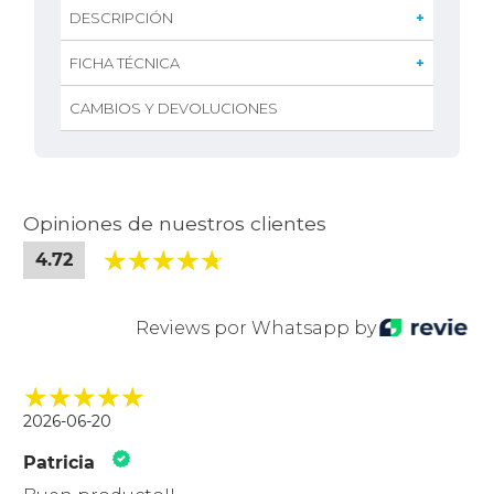
DESCRIPCIÓN
Juego de ducha móvil - 1 Funcion, flexible 1.5 mt y soporte móvil
FICHA TÉCNICA
CAMBIOS Y DEVOLUCIONES
Opiniones de nuestros clientes
4.72
Reviews por Whatsapp by
2026-06-20
Patricia