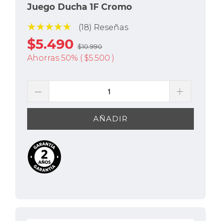
Juego Ducha 1F Cromo
(18) Reseñas
$5.490
$10.990
Ahorras 50% (
$5.500
)
AÑADIR