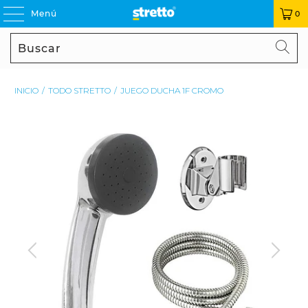
Menú
0
Buscar
BU
INICIO
/
TODO STRETTO
/
JUEGO DUCHA 1F CROMO